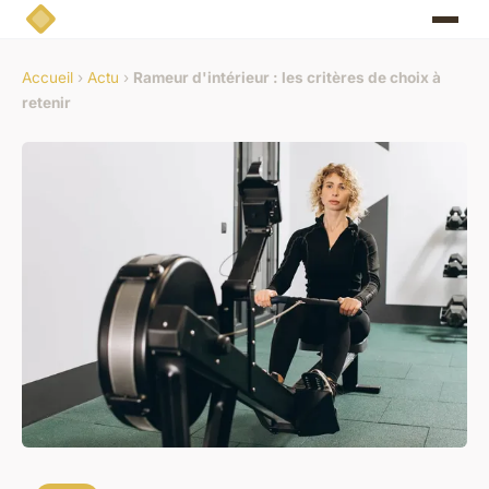
Accueil
›
Actu
›
Rameur d'intérieur : les critères de choix à
retenir