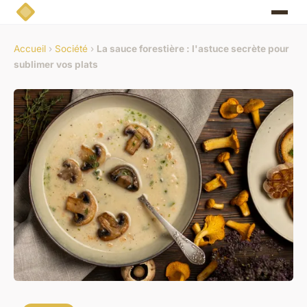
Accueil
›
Société
›
La sauce forestière : l'astuce secrète pour
sublimer vos plats